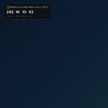
MENUJU HARI RAYA HAJI 2027
282
16
10
52
:
:
:
HARI
JAM
MINIT
SAAT